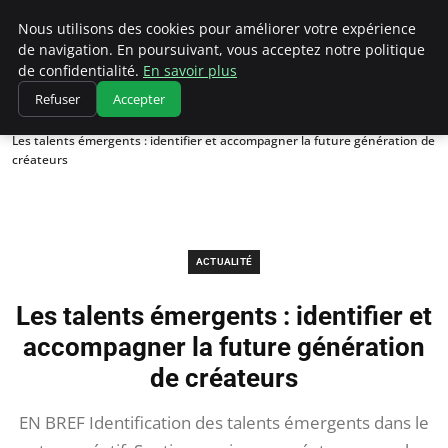
Chasseur De Tête
Nous utilisons des cookies pour améliorer votre expérience
de navigation. En poursuivant, vous acceptez notre politique
de confidentialité.
En savoir plus
Refuser
Accepter
Accueil
Actualité
Les talents émergents : identifier et accompagner la future génération de
créateurs
ACTUALITÉ
Les talents émergents : identifier et
accompagner la future génération
de créateurs
EN BREF Identification des talents émergents dans le