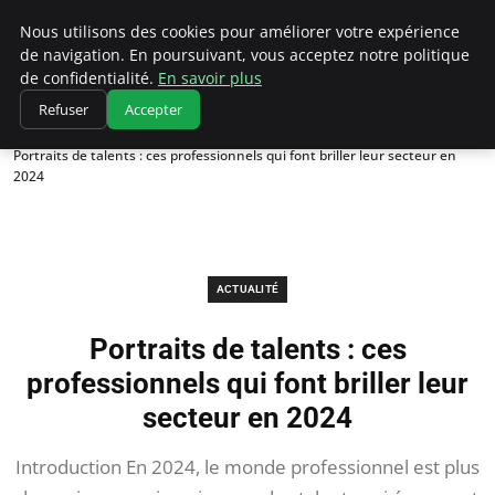
Chasseur De Tête
Nous utilisons des cookies pour améliorer votre expérience
de navigation. En poursuivant, vous acceptez notre politique
de confidentialité.
En savoir plus
Refuser
Accepter
Accueil
Actualité
Portraits de talents : ces professionnels qui font briller leur secteur en
2024
ACTUALITÉ
Portraits de talents : ces
professionnels qui font briller leur
secteur en 2024
Introduction En 2024, le monde professionnel est plus