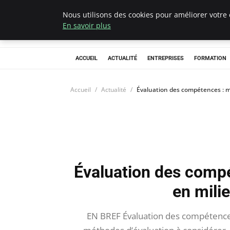
Nous utilisons des cookies pour améliorer votre 
Chasseur De Têt
En savoir plus
ACCUEIL
ACTUALITÉ
ENTREPRISES
FORMATION
Accueil
Actualité
Évaluation des compétences : m
Évaluation des comp
en mili
EN BREF Évaluation des compétences 