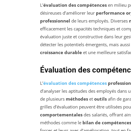
L’
évaluation des compétences
en milieu pr
désireuses d’améliorer leur
performance or
professionnel
de leurs employés. Diverses
efficacement les capacités techniques et com
évaluation juste et constructive dans leur ge
détecter les potentiels émergents, mais aussi
croissance durable
et une meilleure satisfac
Évaluation des compétenc
L’
évaluation des compétences
profession
d’analyser les aptitudes des employés dans u
de plusieurs
méthodes
et
outils
afin de gara
grilles d’évaluation peuvent être utilisées pou
comportementales
des salariés, offrant ai
méthodes comme le
bilan de compétence
forces et leurs axes d’amélioration, tout en 