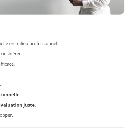
ielle en milieu professionnel.
considérer.
fficace.
s
.
tionnelle
.
évaluation juste
.
opper.