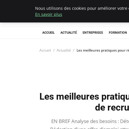
Nous utilisons des cookies pour améliorer votre 
Chasseur De Têt
En savoir plus
ACCUEIL
ACTUALITÉ
ENTREPRISES
FORMATION
Accueil
Actualité
Les meilleures pratiques pour 
Les meilleures pratiq
de recr
EN BREF Analyse des besoins : Dét