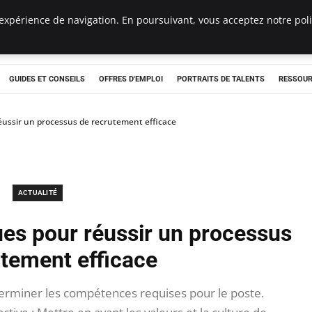
expérience de navigation. En poursuivant, vous acceptez notre polit
e
GUIDES ET CONSEILS
OFFRES D'EMPLOI
PORTRAITS DE TALENTS
RESSOUR
réussir un processus de recrutement efficace
ACTUALITÉ
ues pour réussir un processus
utement efficace
erminer les compétences requises pour le poste.