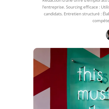
Rédaction d’une offre d’emploi attra
l’entreprise. Sourcing efficace : Uti
candidats. Entretien structuré : É
compéten