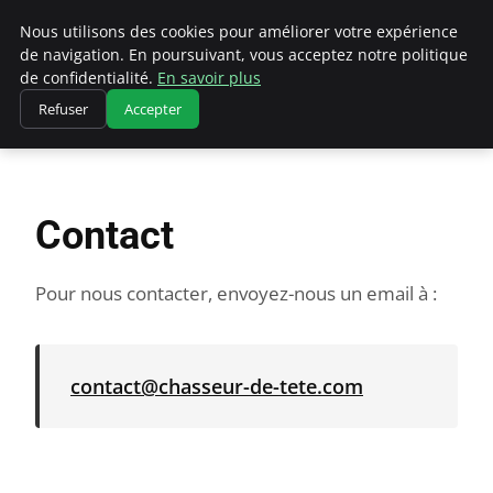
Chasseur De Tête
Nous utilisons des cookies pour améliorer votre expérience
de navigation. En poursuivant, vous acceptez notre politique
de confidentialité.
En savoir plus
Refuser
Accepter
Accueil
Contact
Contact
Pour nous contacter, envoyez-nous un email à :
contact@chasseur-de-tete.com