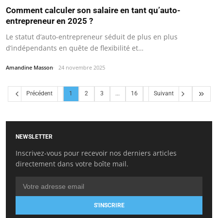
Comment calculer son salaire en tant qu’auto-
entrepreneur en 2025 ?
Le statut d’auto-entrepreneur séduit de plus en plus
d’indépendants en quête de flexibilité et…
Amandine Masson
24 novembre 2025
Précédent
1
2
3
...
16
Suivant
NEWSLETTER
Inscrivez-vous pour recevoir nos derniers articles
directement dans votre boîte mail.
S'INSCRIRE