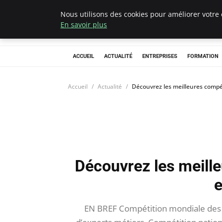
Nous utilisons des cookies pour améliorer votre 
Chasseur De Têt
En savoir plus
ACCUEIL
ACTUALITÉ
ENTREPRISES
FORMATION
Accueil
Actualité
Découvrez les meilleures compé
Découvrez les meille
e
EN BREF Compétition mondiale des m