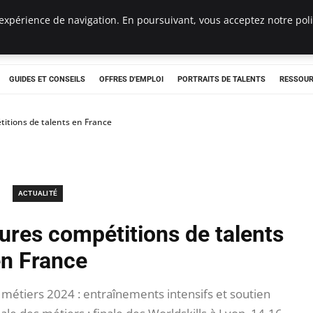
expérience de navigation. En poursuivant, vous acceptez notre polit
e
GUIDES ET CONSEILS
OFFRES D'EMPLOI
PORTRAITS DE TALENTS
RESSOUR
titions de talents en France
ACTUALITÉ
ures compétitions de talents
n France
étiers 2024 : entraînements intensifs et soutien