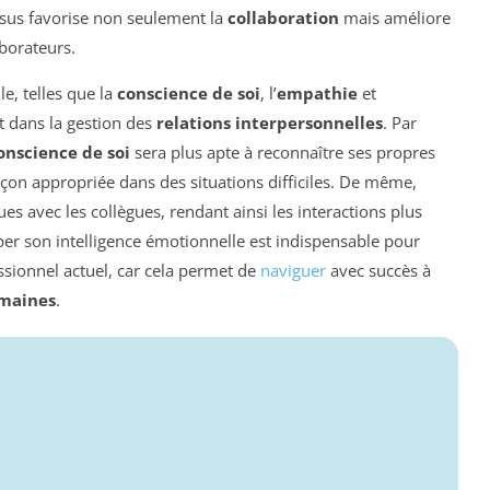
ssus favorise non seulement la
collaboration
mais améliore
borateurs.
e, telles que la
conscience de soi
, l’
empathie
et
t dans la gestion des
relations interpersonnelles
. Par
onscience de soi
sera plus apte à reconnaître ses propres
açon appropriée dans des situations difficiles. De même,
ues avec les collègues, rendant ainsi les interactions plus
er son intelligence émotionnelle est indispensable pour
ssionnel actuel, car cela permet de
naviguer
avec succès à
umaines
.