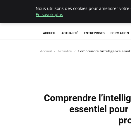
Nous utilisons des cookies pour améliorer votre 
Chasseur De Têt
En savoir plus
ACCUEIL
ACTUALITÉ
ENTREPRISES
FORMATION
Accueil
Actualité
Comprendre l’intelligence émoti
Comprendre l’intelli
essentiel pour
pr