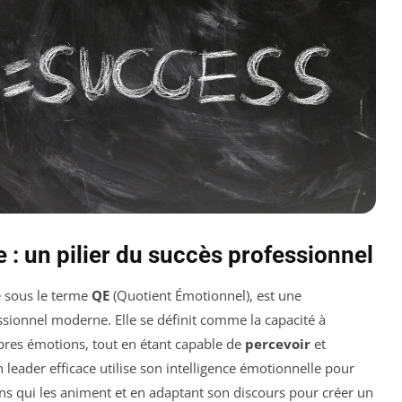
e : un pilier du succès professionnel
e sous le terme
QE
(Quotient Émotionnel), est une
sionnel moderne. Elle se définit comme la capacité à
res émotions, tout en étant capable de
percevoir
et
 leader efficace utilise son intelligence émotionnelle pour
ons qui les animent et en adaptant son discours pour créer un