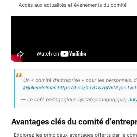
Accès aux actualités et événements du comité
Un « comité d’entreprise » pour les personnels, d
@juliendelmas
https://t.co/bnvDw7gNvM
pic.tw
— Le café pédagogique (@cafepedagogique)
Jul
Avantages clés du comité d’entrep
Explorez les principaux avantages offerts par le com