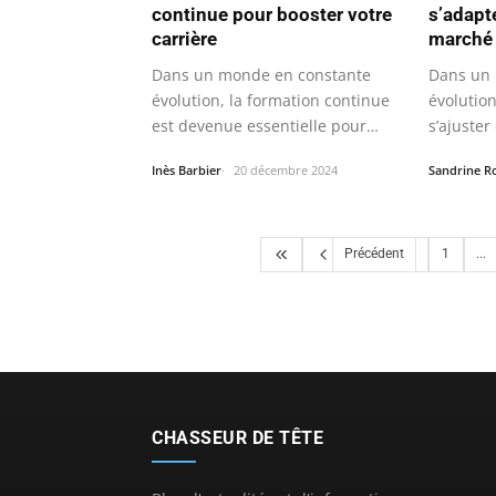
continue pour booster votre
s’adapte
carrière
marché
Dans un monde en constante
Dans un 
évolution, la formation continue
évolution
est devenue essentielle pour
s’ajuster
maintenir…
rapidem
Inès Barbier
20 décembre 2024
Sandrine R
Précédent
1
...
CHASSEUR DE TÊTE