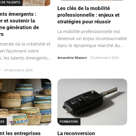
S DE TALENTS
Les clés de la mobilité
ents émergents :
professionnelle : enjeux et
er et soutenir la
stratégies pour réussir
ne génération de
La mobilité professionnelle est
rs
devenue un enjeu incontournable
monde où la créativité et
dans le dynamique marché du
ion façonnent notre
travail…
n, les talents émergents…
Amandine Masson
23 décembre 2024
r
24 décembre 2024
SES
FORMATION
 les entreprises
La reconversion