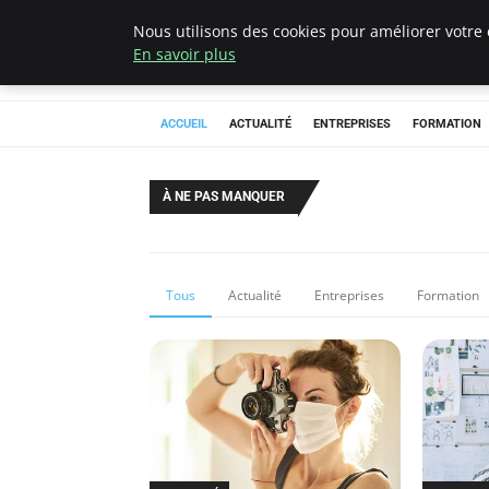
Nous utilisons des cookies pour améliorer votre 
Chasseur De Têt
En savoir plus
ACCUEIL
ACTUALITÉ
ENTREPRISES
FORMATION
À NE PAS MANQUER
Tous
Actualité
Entreprises
Formation