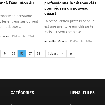
nt à l’évolution du
professionnelle : étapes clés
pour réussir un nouveau
départ
monde en constante
La reconversion professionnelle
, les entreprises doivent
est une aventure enrichissante
 et s’adapter
mais souvent complexe.
ent…
ousseau
19 décembre 2024
Amandine Masson
18 décembre 2024
54
55
56
57
58
Suivant
CATÉGORIES
LIENS UTILES