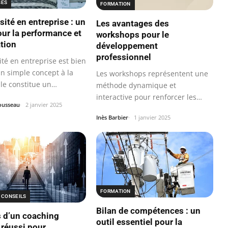
SES
FORMATION
sité en entreprise : un
Les avantages des
our la performance et
workshops pour le
ation
développement
professionnel
ité en entreprise est bien
un simple concept à la
Les workshops représentent une
lle constitue un…
méthode dynamique et
interactive pour renforcer les
ousseau
2 janvier 2025
compétences…
Inès Barbier
1 janvier 2025
FORMATION
 CONSEILS
Bilan de compétences : un
s d’un coaching
outil essentiel pour la
 réussi pour