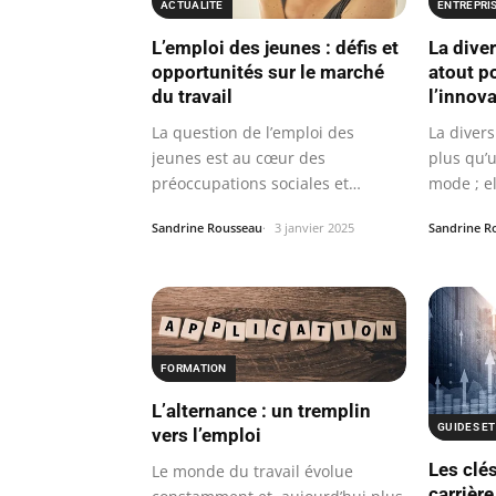
ACTUALITÉ
ENTREPRI
L’emploi des jeunes : défis et
La diver
opportunités sur le marché
atout p
du travail
l’innov
La question de l’emploi des
La divers
jeunes est au cœur des
plus qu’
préoccupations sociales et
mode ; e
économiques…
Sandrine Rousseau
3 janvier 2025
Sandrine R
FORMATION
L’alternance : un tremplin
GUIDES ET
vers l’emploi
Les clé
Le monde du travail évolue
carrière