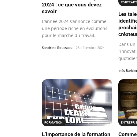
PORTRAIT
2024 : ce que vous devez
savoir
Les tal
identifi
L’année 2024 s’annonce comme
prochai
une période riche en évolutions
créateu
pour le marché du travail.
Dans un 
Sandrine Rousseau
25 décembre 2024
l’innovat
quotidie
Inès Barbie
FORMATION
ENTREPRI
L’importance de la formation
Comment