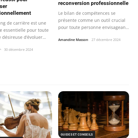
reconversion professionnelle
ser
ionnellement
Le bilan de compétences se
présente comme un outil crucial
ing de carrière est une
pour toute personne envisageant
 essentielle pour toute
une…
 désireuse d’évoluer
Amandine Masson
27 décembre 2024
r
30 décembre 2024
GUIDES ET CONSEILS