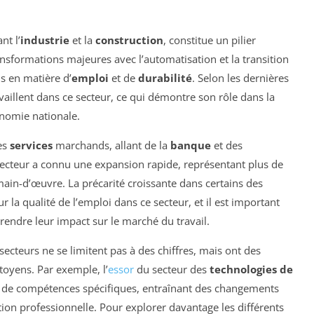
nt l’
industrie
et la
construction
, constitue un pilier
nsformations majeures avec l’automatisation et la transition
ns en matière d’
emploi
et de
durabilité
. Selon les dernières
vaillent dans ce secteur, ce qui démontre son rôle dans la
onomie nationale.
les
services
marchands, allant de la
banque
et des
secteur a connu une expansion rapide, représentant plus de
ain-d’œuvre. La précarité croissante dans certains des
 la qualité de l’emploi dans ce secteur, et il est important
rendre leur impact sur le marché du travail.
ecteurs ne se limitent pas à des chiffres, mais ont des
toyens. Par exemple, l’
essor
du secteur des
technologies de
de compétences spécifiques, entraînant des changements
ion professionnelle. Pour explorer davantage les différents