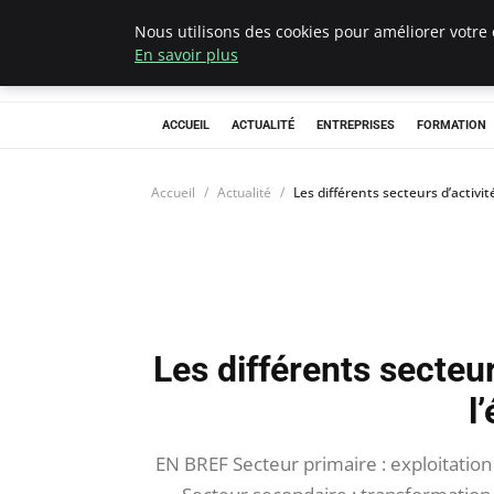
Nous utilisons des cookies pour améliorer votre 
Chasseur De Têt
En savoir plus
ACCUEIL
ACTUALITÉ
ENTREPRISES
FORMATION
Accueil
Actualité
Les différents secteurs d’activi
Les différents secteur
l
EN BREF Secteur primaire : exploitation