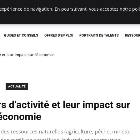
expérience de navigation. En poursuivant, vous acceptez notre polit
e
GUIDES ET CONSEILS
OFFRES D'EMPLOI
PORTRAITS DE TALENTS
RESSOUR
té et leur impact sur l’économie
ACTUALITÉ
s d’activité et leur impact sur
’économie
 des ressources naturelles (agriculture, pêche, mines).