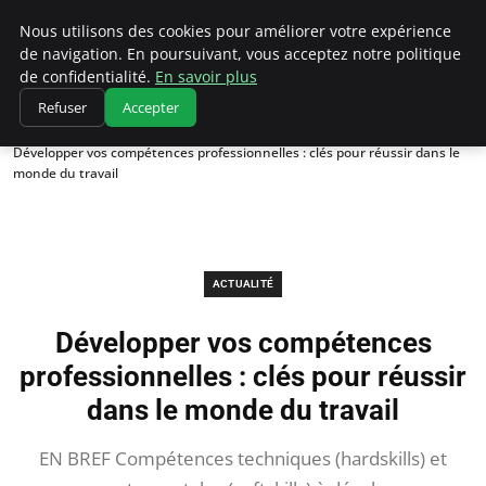
Chasseur De Tête
Nous utilisons des cookies pour améliorer votre expérience
de navigation. En poursuivant, vous acceptez notre politique
de confidentialité.
En savoir plus
Refuser
Accepter
Accueil
Actualité
Développer vos compétences professionnelles : clés pour réussir dans le
monde du travail
ACTUALITÉ
Développer vos compétences
professionnelles : clés pour réussir
dans le monde du travail
EN BREF Compétences techniques (hardskills) et