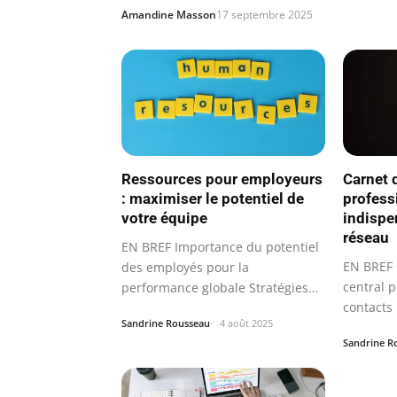
Amandine Masson
17 septembre 2025
Ressources pour employeurs
Carnet 
: maximiser le potentiel de
professi
votre équipe
indispe
réseau
EN BREF Importance du potentiel
EN BREF C
des employés pour la
central p
performance globale Stratégies
contacts
pour optimiser…
Sandrine Rousseau
4 août 2025
Sandrine R