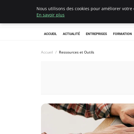
Nous utilisons des cookies pour améliorer votre 
Chasseur De Têt
En savoir plus
ACCUEIL
ACTUALITÉ
ENTREPRISES
FORMATION
Accueil
Ressources et Outils