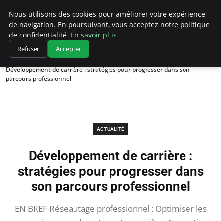
Chasseur De Tête
Nous utilisons des cookies pour améliorer votre expérience
de navigation. En poursuivant, vous acceptez notre politique
de confidentialité.
En savoir plus
Refuser
Accepter
Accueil
Actualité
Développement de carrière : stratégies pour progresser dans son
parcours professionnel
ACTUALITÉ
Développement de carrière :
stratégies pour progresser dans
son parcours professionnel
EN BREF Réseautage professionnel : Optimiser les