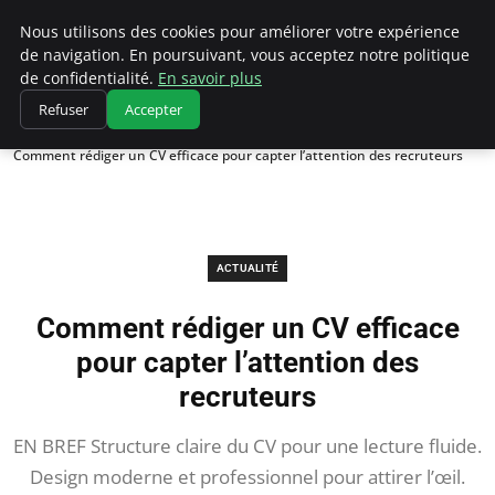
Chasseur De Tête
Nous utilisons des cookies pour améliorer votre expérience
de navigation. En poursuivant, vous acceptez notre politique
de confidentialité.
En savoir plus
Refuser
Accepter
Accueil
Actualité
Comment rédiger un CV efficace pour capter l’attention des recruteurs
ACTUALITÉ
Comment rédiger un CV efficace
pour capter l’attention des
recruteurs
EN BREF Structure claire du CV pour une lecture fluide.
Design moderne et professionnel pour attirer l’œil.