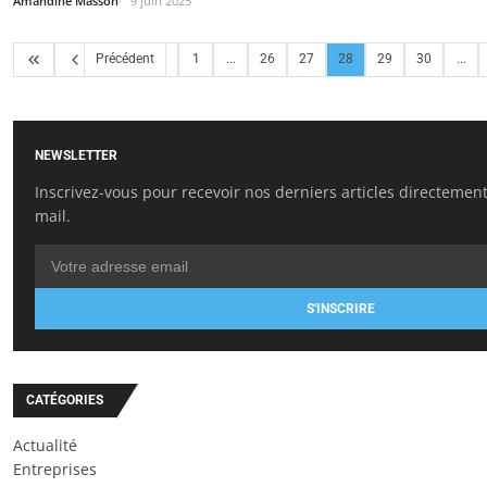
Amandine Masson
9 juin 2025
Précédent
1
...
26
27
28
29
30
...
NEWSLETTER
Inscrivez-vous pour recevoir nos derniers articles directement
mail.
S'INSCRIRE
CATÉGORIES
Actualité
Entreprises