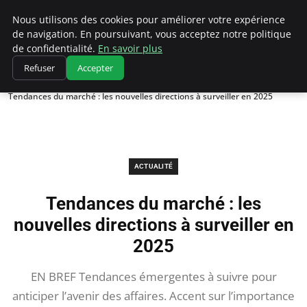
Chasseur De Tête
Nous utilisons des cookies pour améliorer votre expérience
de navigation. En poursuivant, vous acceptez notre politique
de confidentialité.
En savoir plus
Refuser
Accepter
Accueil
Actualité
Tendances du marché : les nouvelles directions à surveiller en 2025
ACTUALITÉ
Tendances du marché : les
nouvelles directions à surveiller en
2025
EN BREF Tendances émergentes à suivre pour
anticiper l’avenir des affaires. Accent sur l’importance