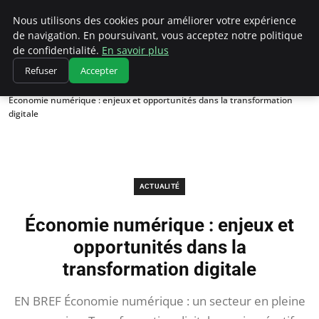
Chasseur De Tête
Nous utilisons des cookies pour améliorer votre expérience
de navigation. En poursuivant, vous acceptez notre politique
de confidentialité.
En savoir plus
Refuser
Accepter
Accueil
Actualité
Économie numérique : enjeux et opportunités dans la transformation
digitale
ACTUALITÉ
Économie numérique : enjeux et
opportunités dans la
transformation digitale
EN BREF Économie numérique : un secteur en pleine