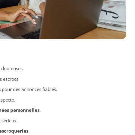
 douteuses.
s escrocs.
s
pour des annonces fiables.
uspecte.
ées personnelles
.
 sérieux.
escroqueries
.