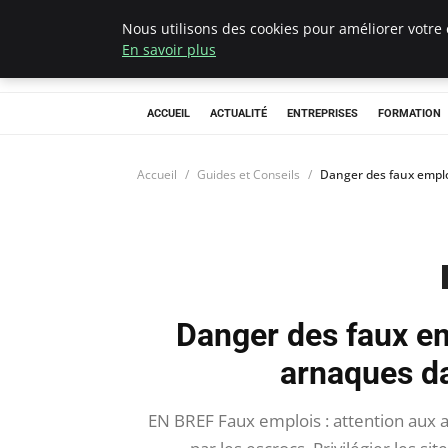
Nous utilisons des cookies pour améliorer votre 
Chasseur De Têt
En savoir plus
ACCUEIL
ACTUALITÉ
ENTREPRISES
FORMATION
Accueil
Guides et Conseils
Danger des faux emplo
Danger des faux em
arnaques d
EN BREF Faux emplois : attention aux a