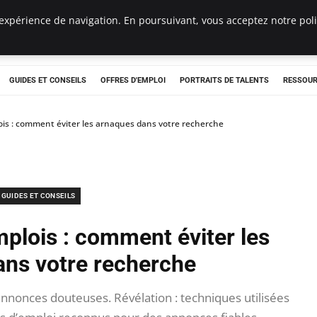
expérience de navigation. En poursuivant, vous acceptez notre polit
e
GUIDES ET CONSEILS
OFFRES D'EMPLOI
PORTRAITS DE TALENTS
RESSOUR
is : comment éviter les arnaques dans votre recherche
GUIDES ET CONSEILS
plois : comment éviter les
ans votre recherche
nnonces douteuses. Révélation : techniques utilisées