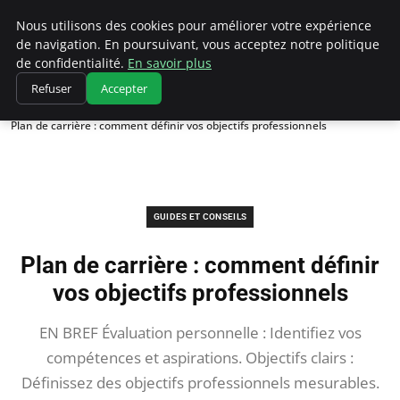
Chasseur De Tête
Nous utilisons des cookies pour améliorer votre expérience
de navigation. En poursuivant, vous acceptez notre politique
de confidentialité.
En savoir plus
Refuser
Accepter
Accueil
Guides et Conseils
Plan de carrière : comment définir vos objectifs professionnels
GUIDES ET CONSEILS
Plan de carrière : comment définir
vos objectifs professionnels
EN BREF Évaluation personnelle : Identifiez vos
compétences et aspirations. Objectifs clairs :
Définissez des objectifs professionnels mesurables.