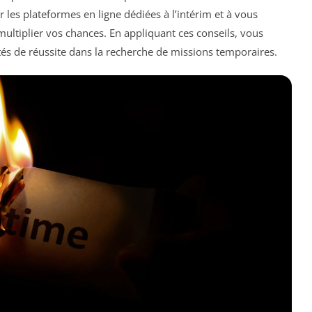
r les plateformes en ligne dédiées à l’intérim et à vous
ultiplier vos chances. En appliquant ces conseils, vous
és de réussite dans la recherche de missions temporaires.