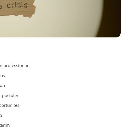
 professionnel
ons
ion
 postuler
portunités
25
térim