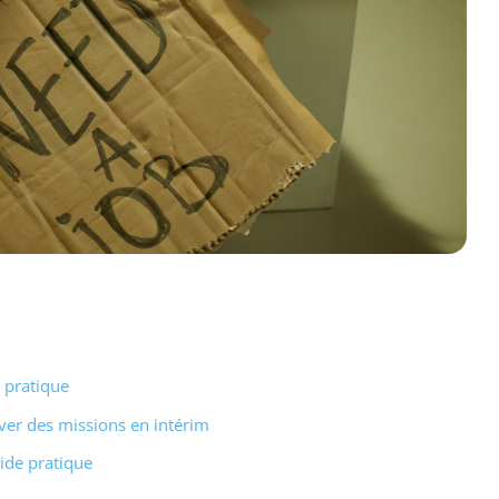
 pratique
er des missions en intérim
ide pratique