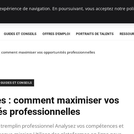
expérience de navigation. En poursuivant, vous acceptez notre polit
e
GUIDES ET CONSEILS
OFFRES D'EMPLOI
PORTRAITS DE TALENTS
RESSOUR
: comment maximiser vos opportunités professionnelles
GUIDES ET CONSEILS
es : comment maximiser vos
és professionnelles
remplin professionnel Analysez vos compétences et