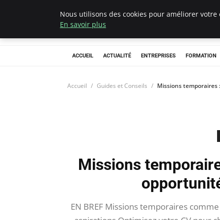
Nous utilisons des cookies pour améliorer votre 
Chasseur De Têt
En savoir plus
ACCUEIL
ACTUALITÉ
ENTREPRISES
FORMATION
Accueil
Guides et Conseils
Missions temporaires 
Missions temporair
opportunit
EN BREF Missions temporaires comme t