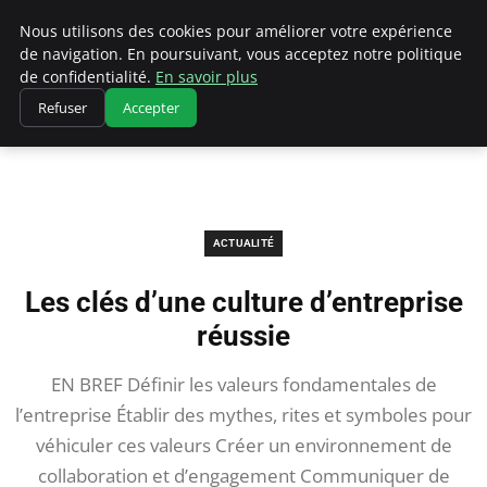
Chasseur De Tête
Nous utilisons des cookies pour améliorer votre expérience
de navigation. En poursuivant, vous acceptez notre politique
de confidentialité.
En savoir plus
Refuser
Accepter
Accueil
Actualité
Les clés d’une culture d’entreprise réussie
ACTUALITÉ
Les clés d’une culture d’entreprise
réussie
EN BREF Définir les valeurs fondamentales de
l’entreprise Établir des mythes, rites et symboles pour
véhiculer ces valeurs Créer un environnement de
collaboration et d’engagement Communiquer de