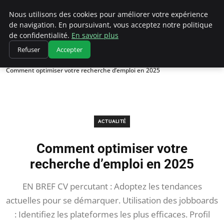
Chasseur De Tête
Nous utilisons des cookies pour améliorer votre expérience
de navigation. En poursuivant, vous acceptez notre politique
de confidentialité.
En savoir plus
Refuser
Accepter
Accueil
Actualité
Comment optimiser votre recherche d’emploi en 2025
ACTUALITÉ
Comment optimiser votre
recherche d’emploi en 2025
EN BREF CV percutant : Adoptez les tendances
actuelles pour se démarquer. Utilisation des jobboards
: Identifiez les plateformes les plus efficaces. Profil