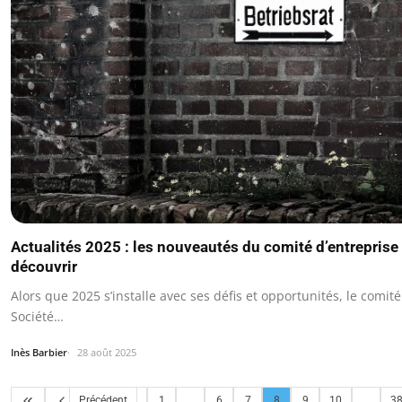
Actualités 2025 : les nouveautés du comité d’entreprise
découvrir
Alors que 2025 s’installe avec ses défis et opportunités, le comit
Société…
Inès Barbier
28 août 2025
Précédent
1
...
6
7
8
9
10
...
3