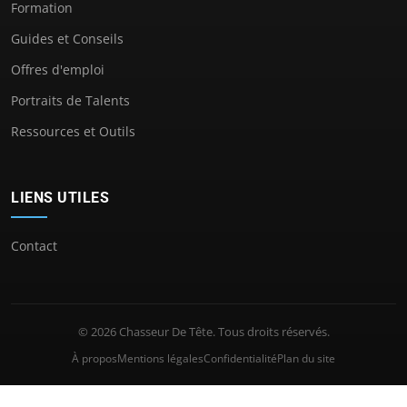
Formation
Guides et Conseils
Offres d'emploi
Portraits de Talents
Ressources et Outils
LIENS UTILES
Contact
© 2026 Chasseur De Tête. Tous droits réservés.
À propos
Mentions légales
Confidentialité
Plan du site