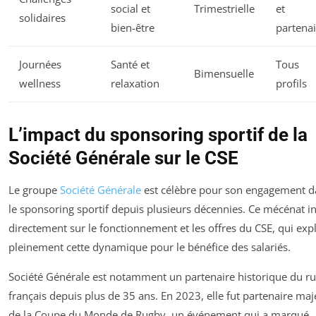
social et
Trimestrielle
et
solidaires
bien-être
partenai
Journées
Santé et
Tous
Bimensuelle
wellness
relaxation
profils
L’impact du sponsoring sportif de la
Société Générale sur le CSE
Le groupe
Société Générale
est célèbre pour son engagement d
le sponsoring sportif depuis plusieurs décennies. Ce mécénat in
directement sur le fonctionnement et les offres du CSE, qui expl
pleinement cette dynamique pour le bénéfice des salariés.
Société Générale est notamment un partenaire historique du r
français depuis plus de 35 ans. En 2023, elle fut partenaire maj
de la Coupe du Monde de Rugby, un événement qui a marqué