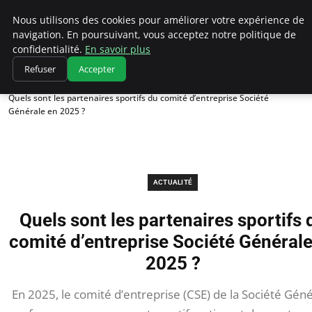
Chasseur De Tête
Nous utilisons des cookies pour améliorer votre expérience de
navigation. En poursuivant, vous acceptez notre politique de
confidentialité.
En savoir plus
Refuser
Accepter
Accueil
Actualité
Quels sont les partenaires sportifs du comité d’entreprise Société
Générale en 2025 ?
ACTUALITÉ
Quels sont les partenaires sportifs 
comité d’entreprise Société Générale
2025 ?
En 2025, le comité d’entreprise (CSE) de la Société Gén