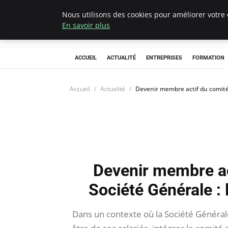
Nous utilisons des cookies pour améliorer votre 
Chasseur De Têt
En savoir plus
ACCUEIL
ACTUALITÉ
ENTREPRISES
FORMATION
Accueil
Actualité
Devenir membre actif du comité 
Devenir membre ac
Société Générale : 
Dans un contexte où la Société Général