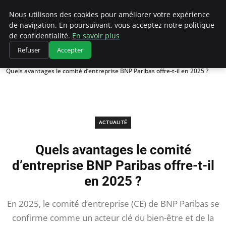
Chasseur De Tête
Nous utilisons des cookies pour améliorer votre expérience
de navigation. En poursuivant, vous acceptez notre politique
de confidentialité.
En savoir plus
Refuser
Accepter
Accueil
Actualité
Quels avantages le comité d’entreprise BNP Paribas offre-t-il en 2025 ?
ACTUALITÉ
Quels avantages le comité
d’entreprise BNP Paribas offre-t-il
en 2025 ?
En 2025, le comité d’entreprise (CE) de BNP Paribas se
confirme comme un acteur clé du bien-être et de la