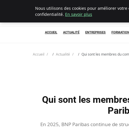
Nous utilisons des cookies pour améliorer votre
Chasseur De Tête
confidentialité.
En savoir plus
ACCUEIL
ACTUALITÉ
ENTREPRISES
FORMATIO
Accueil
Actualité
Qui sont les membres du comi
Qui sont les membre
Pari
En 2025, BNP Paribas continue de struc