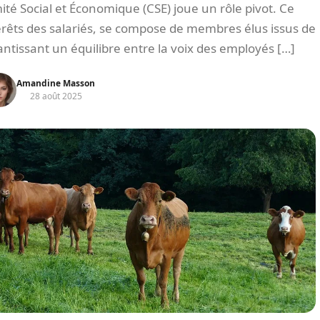
ité Social et Économique (CSE) joue un rôle pivot. Ce
érêts des salariés, se compose de membres élus issus de
ntissant un équilibre entre la voix des employés […]
Amandine Masson
28 août 2025