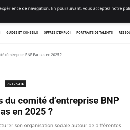
 expérience de navigation. En poursuivant, vous acceptez notre pol
N
GUIDES ET CONSEILS
OFFRES D'EMPLOI
PORTRAITS DE TALENTS
RESSOU
té d’entreprise BNP Paribas en 2025 ?
ACTUALITÉ
s du comité d’entreprise BNP
bas en 2025 ?
turer son organisation sociale autour de différentes