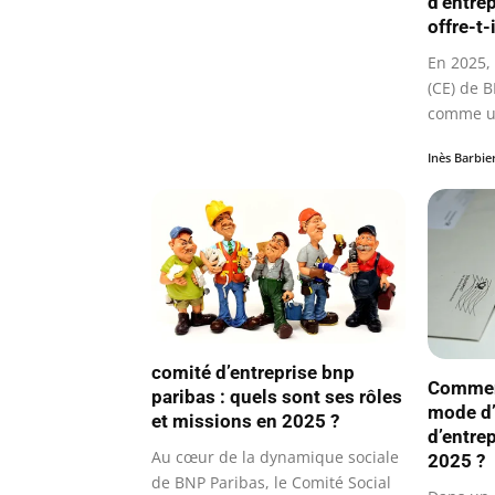
d’entre
offre-t-
En 2025, 
(CE) de 
comme un
et…
Inès Barbie
comité d’entreprise bnp
Comment
paribas : quels sont ses rôles
mode d’
et missions en 2025 ?
d’entre
Au cœur de la dynamique sociale
2025 ?
de BNP Paribas, le Comité Social