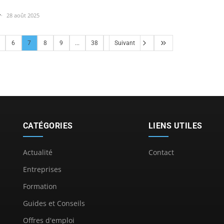
r
28 août 2025
6
7
8
9
...
38
Suivant
CATÉGORIES
LIENS UTILES
Actualité
Contact
Entreprises
Formation
Guides et Conseils
Offres d'emploi