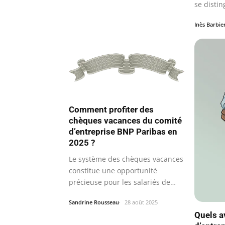
se disti
d’offres…
Inès Barbie
Comment profiter des
chèques vacances du comité
d’entreprise BNP Paribas en
2025 ?
Le système des chèques vacances
constitue une opportunité
précieuse pour les salariés de
BNP…
Sandrine Rousseau
28 août 2025
Quels a