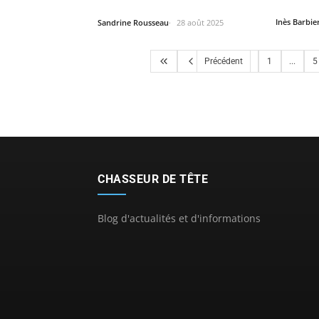
de…
Inès Barbie
Sandrine Rousseau
28 août 2025
Précédent
1
...
5
CHASSEUR DE TÊTE
Blog d'actualités et d'informations