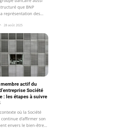
groupe bancaire aussi
 structuré que BNP
la représentation des
…
r
28 août 2025
 membre actif du
d’entreprise Société
 : les étapes à suivre
5
contexte où la Société
 continue d’affirmer son
nt envers le bien-être