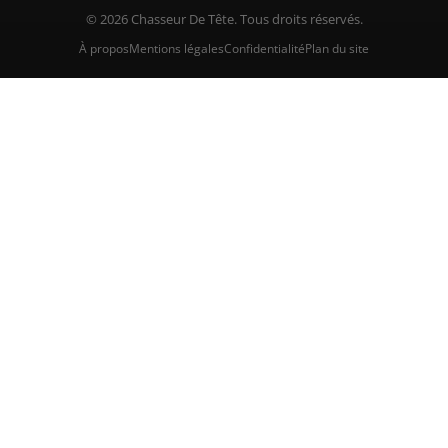
© 2026 Chasseur De Tête. Tous droits réservés.
À propos
Mentions légales
Confidentialité
Plan du site