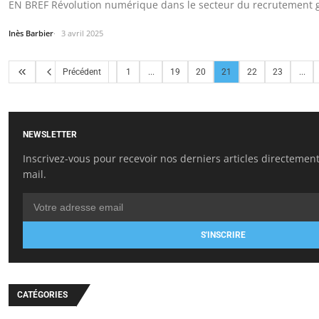
EN BREF Révolution numérique dans le secteur du recrutement g
Inès Barbier
3 avril 2025
Précédent
1
...
19
20
21
22
23
...
NEWSLETTER
Inscrivez-vous pour recevoir nos derniers articles directement
mail.
S'INSCRIRE
CATÉGORIES