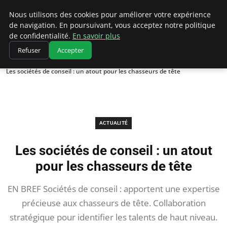
Chasseur De Tête
Nous utilisons des cookies pour améliorer votre expérience
de navigation. En poursuivant, vous acceptez notre politique
de confidentialité.
En savoir plus
Refuser
Accepter
Accueil
Actualité
Les sociétés de conseil : un atout pour les chasseurs de tête
ACTUALITÉ
Les sociétés de conseil : un atout
pour les chasseurs de tête
EN BREF Sociétés de conseil : apportent une expertise
précieuse aux chasseurs de tête. Collaboration
stratégique pour identifier les talents de haut niveau.