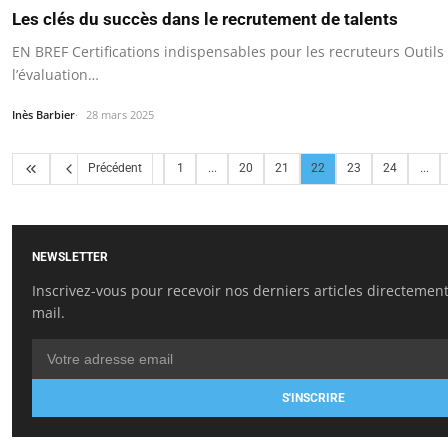
Les clés du succès dans le recrutement de talents
EN BREF Certifications indispensables pour les recruteurs Outils 
l’évaluation…
Inès Barbier
28 mars 2025
Précédent
1
...
20
21
22
23
24
...
NEWSLETTER
Inscrivez-vous pour recevoir nos derniers articles directement
mail.
S'INSCRIRE