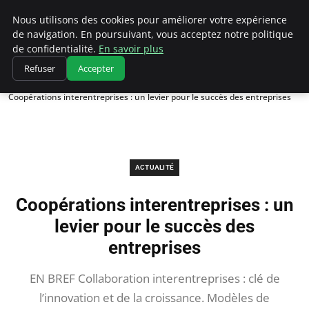
Chasseur De Tête
Nous utilisons des cookies pour améliorer votre expérience
de navigation. En poursuivant, vous acceptez notre politique
de confidentialité.
En savoir plus
Refuser
Accepter
Accueil
Actualité
Coopérations interentreprises : un levier pour le succès des entreprises
ACTUALITÉ
Coopérations interentreprises : un
levier pour le succès des
entreprises
EN BREF Collaboration interentreprises : clé de
l’innovation et de la croissance. Modèles de