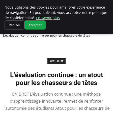
Chasseur De Tête
Nous utilisons des cookies pour améliorer votre expérience
de navigation. En poursuivant, vous acceptez notre politique
de confidentialité.
En savoir plus
Refuser
Accepter
Accueil
Actualité
L’évaluation continue : un atout pour les chasseurs de têtes
ACTUALITÉ
L’évaluation continue : un atout
pour les chasseurs de têtes
EN BREF L’évaluation continue : une méthode
d’apprentissage innovante Permet de renforcer
l’autonomie des étudiants Atout pour les chasseurs de