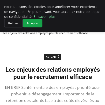
Chasseur De Tête
Nous utilisons des cookies pour améliorer votre expérience
de navigation. En poursuivant, vous acceptez notre politique
de confidentialité.
En savoir plus
Refuser
Accepter
Accueil
Actualité
Les enjeux des relations employés pour le recrutement efficace
ACTUALITÉ
Les enjeux des relations employés
pour le recrutement efficace
EN BREF Santé mentale des employés : priorité pour
prévenir le désengagement. Importance de la
rétention des talents face à des coûts élevés liés au