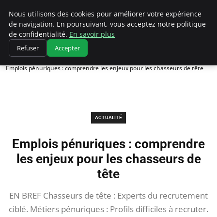
Chasseur De Tête
Nous utilisons des cookies pour améliorer votre expérience
de navigation. En poursuivant, vous acceptez notre politique
de confidentialité.
En savoir plus
Refuser
Accepter
Accueil
Actualité
Emplois pénuriques : comprendre les enjeux pour les chasseurs de tête
ACTUALITÉ
Emplois pénuriques : comprendre
les enjeux pour les chasseurs de
tête
EN BREF Chasseurs de tête : Experts du recrutement
ciblé. Métiers pénuriques : Profils difficiles à recruter.