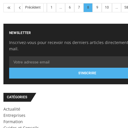
Précédent
1
...
6
7
8
9
10
...
5
NEWSLETTER
Inscrivez-vous pour recevoir nos derniers articles directement
mail.
S'INSCRIRE
CATÉGORIES
Actualité
Entreprises
Formation
Guides et Conseils