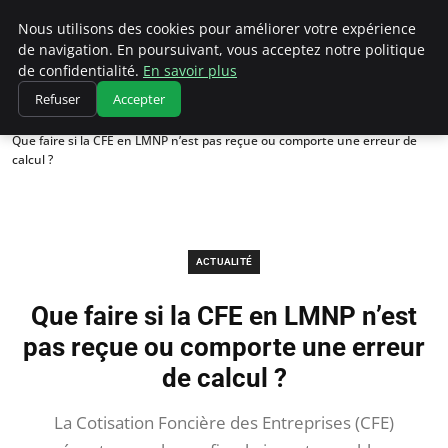
Chasseur De Tête
Nous utilisons des cookies pour améliorer votre expérience
de navigation. En poursuivant, vous acceptez notre politique
de confidentialité.
En savoir plus
Refuser
Accepter
Accueil
Actualité
Que faire si la CFE en LMNP n’est pas reçue ou comporte une erreur de
calcul ?
ACTUALITÉ
Que faire si la CFE en LMNP n’est
pas reçue ou comporte une erreur
de calcul ?
La Cotisation Foncière des Entreprises (CFE)