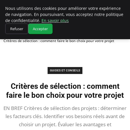
Chasseur De Tête
Nous utilisons des cookies pour améliorer votre expérience
de navigation. En poursuivant, vous acceptez notre politique
de confidentialité.
En savoir plus
Refuser
Accepter
Accueil
Guides et Conseils
Critères de sélection : comment faire le bon choix pour votre projet
GUIDES ET CONSEILS
Critères de sélection : comment
faire le bon choix pour votre projet
EN BREF Critères de sélection des projets : déterminer
les facteurs clés. Identifier vos besoins réels avant de
choisir un projet. Évaluer les avantages et