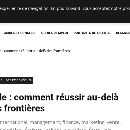
expérience de navigation. En poursuivant, vous acceptez notre polit
e
GUIDES ET CONSEILS
OFFRES D'EMPLOI
PORTRAITS DE TALENTS
RESSOUR
e : comment réussir au-delà des frontières
GUIDES ET CONSEILS
ale : comment réussir au-delà
 frontières
nternational, management, finance, marketing, vente,