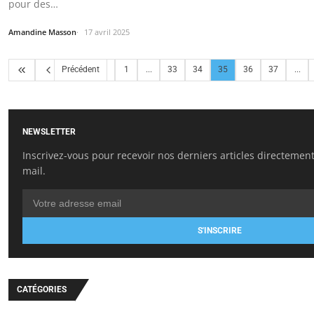
pour des…
Amandine Masson
17 avril 2025
Précédent
1
...
33
34
35
36
37
...
NEWSLETTER
Inscrivez-vous pour recevoir nos derniers articles directement
mail.
S'INSCRIRE
CATÉGORIES