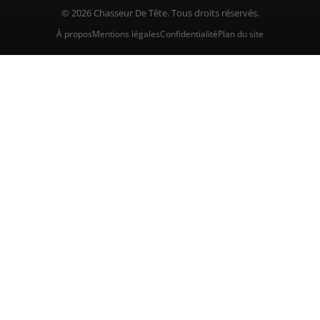
© 2026 Chasseur De Tête. Tous droits réservés.
À propos
Mentions légales
Confidentialité
Plan du site