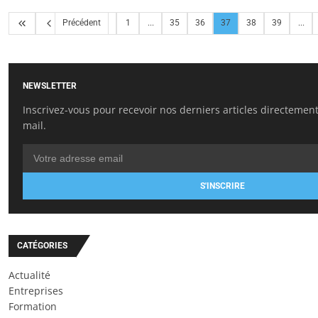
Précédent
1
...
35
36
37
38
39
...
NEWSLETTER
Inscrivez-vous pour recevoir nos derniers articles directement
mail.
S'INSCRIRE
CATÉGORIES
Actualité
Entreprises
Formation