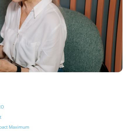
EO
t
mpact Maximum