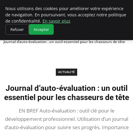
Chasseur De Tête
Nous utilisons des cookies pour améliorer votre expérience
de navigation. En poursuivant, vous acceptez notre politique
de confidentialité.
En savoir plus
Refuser
Accepter
Accueil
Actualité
Journal d’auto-évaluation : un outil essentiel pour les chasseurs de tête
ACTUALITÉ
Journal d’auto-évaluation : un outil
essentiel pour les chasseurs de tête
EN BREF Auto-évaluation : outil clé pour le
développement professionnel. Utilisation d’un journal
d’auto-évaluation pour suivre ses progrès. Importance