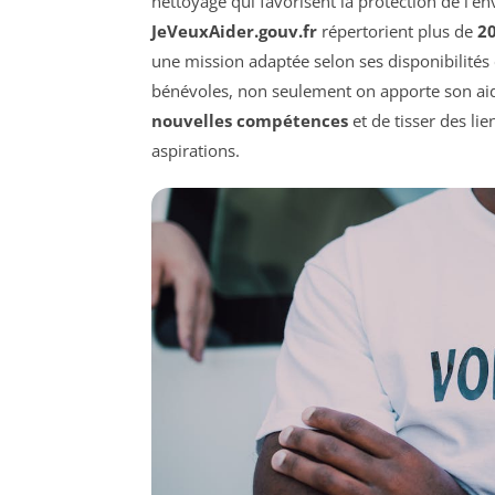
nettoyage qui favorisent la protection de l’e
JeVeuxAider.gouv.fr
répertorient plus de
2
une mission adaptée selon ses disponibilités 
bénévoles, non seulement on apporte son aid
nouvelles compétences
et de tisser des li
aspirations.