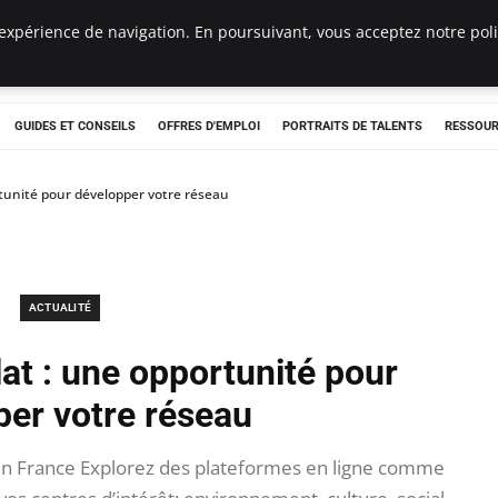
expérience de navigation. En poursuivant, vous acceptez notre polit
e
GUIDES ET CONSEILS
OFFRES D'EMPLOI
PORTRAITS DE TALENTS
RESSOUR
rtunité pour développer votre réseau
ACTUALITÉ
at : une opportunité pour
per votre réseau
n France Explorez des plateformes en ligne comme