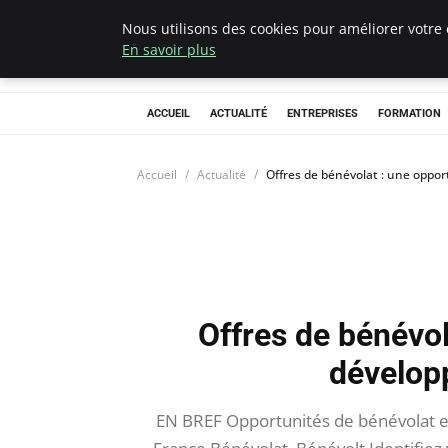
Nous utilisons des cookies pour améliorer votre 
Chasseur De Têt
En savoir plus
ACCUEIL
ACTUALITÉ
ENTREPRISES
FORMATION
Accueil
Actualité
Offres de bénévolat : une oppo
Offres de bénévol
dévelop
EN BREF Opportunités de bénévolat e