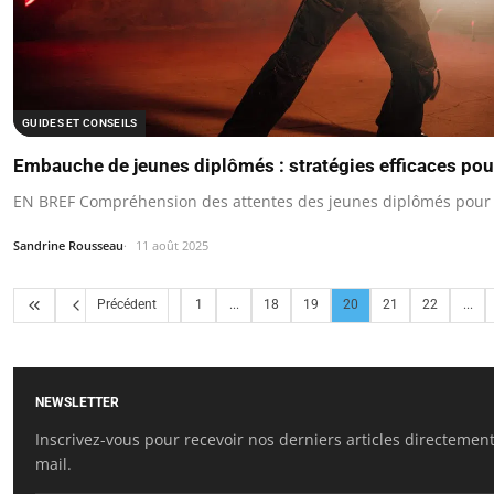
GUIDES ET CONSEILS
Embauche de jeunes diplômés : stratégies efficaces pour 
EN BREF Compréhension des attentes des jeunes diplômés pour aj
Sandrine Rousseau
11 août 2025
Précédent
1
...
18
19
20
21
22
...
NEWSLETTER
Inscrivez-vous pour recevoir nos derniers articles directement
mail.