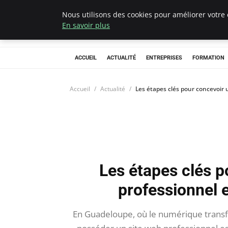
Nous utilisons des cookies pour améliorer votre 
Chasseur De Têt
En savoir plus
ACCUEIL
ACTUALITÉ
ENTREPRISES
FORMATION
Accueil
Actualité
Les étapes clés pour concevoir
Les étapes clés p
professionnel 
En Guadeloupe, où le numérique trans