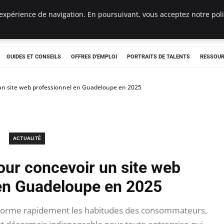
expérience de navigation. En poursuivant, vous acceptez notre polit
e
GUIDES ET CONSEILS
OFFRES D'EMPLOI
PORTRAITS DE TALENTS
RESSOUR
 un site web professionnel en Guadeloupe en 2025
ACTUALITÉ
our concevoir un site web
en Guadeloupe en 2025
forme rapidement les habitudes des consommateurs,