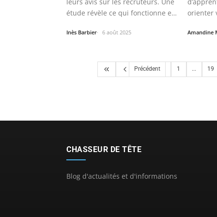
leurs avis sur les recruteurs. Une
d’appren
étude révèle ce qui fonctionne et
orienter 
ce…
Inès Barbier
6 août 2025
Amandine 
Précédent
1
...
19
CHASSEUR DE TÊTE
Blog d'actualités et d'informations