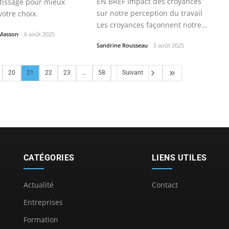
EN BREF Impact des croyances
tissage pour mieux
sur notre perception du travail
votre choix.
Les croyances façonnent notre…
Masson
6 août 2025
Sandrine Rousseau
5 août 2025
20
21
22
23
...
58
Suivant
CATÉGORIES
LIENS UTILES
Actualité
Contact
Entreprises
Formation