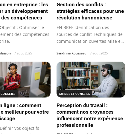
Gestion des conflits :
on en entreprise : les
stratégies efficaces pour une
ur un développement
résolution harmonieuse
e des compétences
EN BREF Identification des
bjectif : Optimiser le
sources de conflit Techniques de
pement des compétences
communication ouvertes Mise en
prise.
place de…
Sandrine Rousseau
7 août 2025
Masson
7 août 2025
 CONSEILS
GUIDES ET CONSEILS
n ligne : comment
Perception du travail :
le meilleur pour votre
comment nos croyances
issage
influencent notre expérience
professionnelle
éfinir vos objectifs