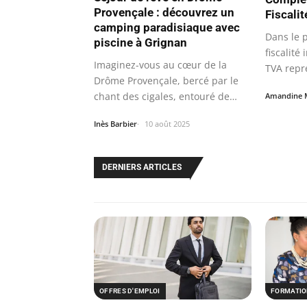
Provençale : découvrez un
Fiscali
camping paradisiaque avec
Dans le 
piscine à Grignan
fiscalité
Imaginez-vous au cœur de la
TVA repr
Drôme Provençale, bercé par le
chant des cigales, entouré de
Amandine 
champs de…
Inès Barbier
10 août 2025
DERNIERS ARTICLES
OFFRES D'EMPLOI
FORMATI