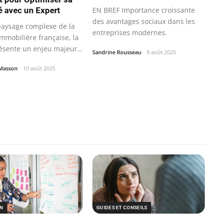
EN BREF Importance croissante
té avec un Expert
des avantages sociaux dans les
paysage complexe de la
entreprises modernes.
 immobilière française, la
ésente un enjeu majeur…
Sandrine Rousseau
9 août 2025
Masson
10 août 2025
GUIDES ET CONSEILS
ON