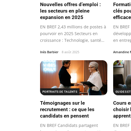
Nouvelles offres d’emploi :
Formati
les secteurs en pleine
clés po
expansion en 2025
efficac
EN BREF 2,43 millions de postes à
EN BREF O
pourvoir en 2025 Secteurs en
dévelop
croissance : Technologie, santé…
en entre
Inès Barbier
8 août 2025
Amandine 
PORTRAITS DE TALENTS
GUIDES ET
Témoignages sur le
Cours e
recrutement : ce que les
choisir 
candidats en pensent
apprent
EN BREF Candidats partagent
EN BREF D