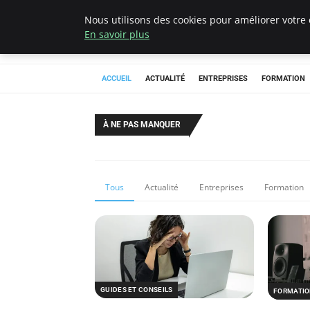
Nous utilisons des cookies pour améliorer votre 
Chasseur De Têt
En savoir plus
ACCUEIL
ACTUALITÉ
ENTREPRISES
FORMATION
À NE PAS MANQUER
Tous
Actualité
Entreprises
Formation
GUIDES ET CONSEILS
FORMATI