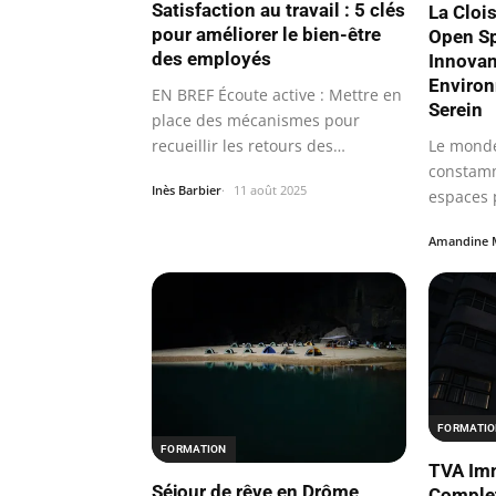
Satisfaction au travail : 5 clés
La Cloi
pour améliorer le bien-être
Open Sp
des employés
Innovan
Environ
EN BREF Écoute active : Mettre en
Serein
place des mécanismes pour
Le monde
recueillir les retours des
constamm
employés.
Inès Barbier
11 août 2025
espaces 
transfo
Amandine 
FORMATI
FORMATION
TVA Imm
Séjour de rêve en Drôme
Complet