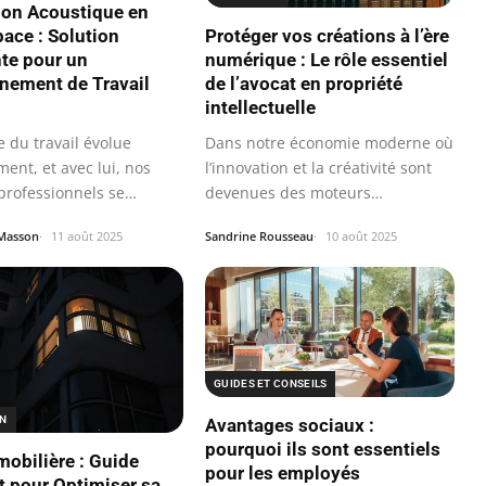
son Acoustique en
Protéger vos créations à l’ère
ace : Solution
numérique : Le rôle essentiel
te pour un
de l’avocat en propriété
nement de Travail
intellectuelle
Dans notre économie moderne où
 du travail évolue
l’innovation et la créativité sont
ent, et avec lui, nos
devenues des moteurs
professionnels se
essentiels…
rment…
Sandrine Rousseau
10 août 2025
Masson
11 août 2025
GUIDES ET CONSEILS
ON
Avantages sociaux :
pourquoi ils sont essentiels
obilière : Guide
pour les employés
 pour Optimiser sa