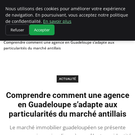
Chasseur De Tête
Nous utilisons des cookies pour améliorer votre expérience
de navigation. En poursuivant, vous acceptez notre politique
de confidentialité.
En savoir plus
Refuser
Accepter
Accueil
Actualité
Comprendre comment une agence en Guadeloupe s’adapte aux
particularités du marché antillais
ACTUALITÉ
Comprendre comment une agence
en Guadeloupe s’adapte aux
particularités du marché antillais
Le marché immobilier guadeloupéen se présente