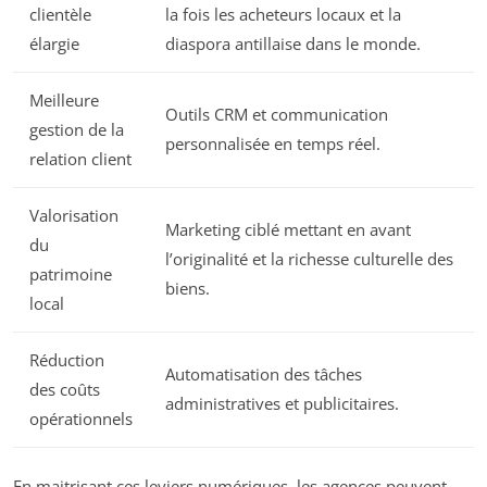
clientèle
la fois les acheteurs locaux et la
élargie
diaspora antillaise dans le monde.
Meilleure
Outils CRM et communication
gestion de la
personnalisée en temps réel.
relation client
Valorisation
Marketing ciblé mettant en avant
du
l’originalité et la richesse culturelle des
patrimoine
biens.
local
Réduction
Automatisation des tâches
des coûts
administratives et publicitaires.
opérationnels
En maitrisant ces leviers numériques, les agences peuvent