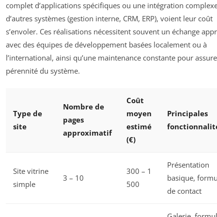
complet d’applications spécifiques ou une intégration complex
d’autres systèmes (gestion interne, CRM, ERP), voient leur coût
s’envoler. Ces réalisations nécessitent souvent un échange app
avec des équipes de développement basées localement ou à
l’international, ainsi qu’une maintenance constante pour assure
pérennité du système.
Coût
Nombre de
Type de
moyen
Principales
pages
site
estimé
fonctionnalit
approximatif
(€)
Présentation
Site vitrine
300 – 1
3 – 10
basique, formu
simple
500
de contact
Galerie, formul