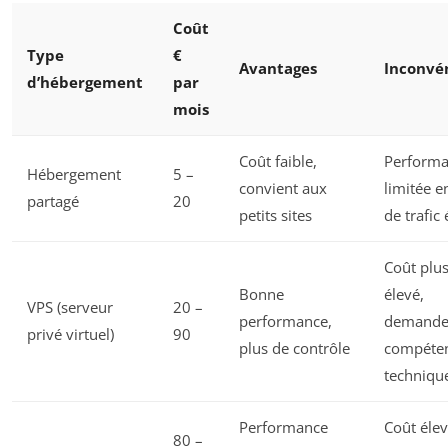
Coût
Type
€
Avantages
Inconvé
d’hébergement
par
mois
Coût faible,
Perform
Hébergement
5 –
convient aux
limitée e
partagé
20
petits sites
de trafic 
Coût plu
Bonne
élevé,
VPS (serveur
20 –
performance,
demande
privé virtuel)
90
plus de contrôle
compéte
techniqu
Performance
Coût élev
80 –