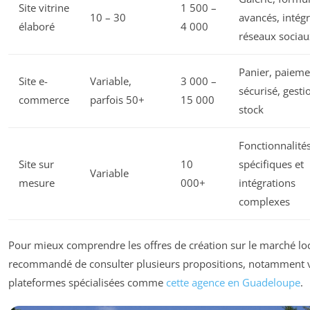
Site vitrine
1 500 –
10 – 30
avancés, intég
élaboré
4 000
réseaux sociau
Panier, paieme
Site e-
Variable,
3 000 –
sécurisé, gesti
commerce
parfois 50+
15 000
stock
Fonctionnalité
Site sur
10
spécifiques et
Variable
mesure
000+
intégrations
complexes
Pour mieux comprendre les offres de création sur le marché loca
recommandé de consulter plusieurs propositions, notamment v
plateformes spécialisées comme
cette agence en Guadeloupe
.